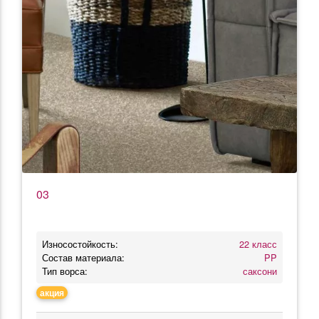
03
Износостойкость:
22 класс
Состав материала:
PP
Тип ворса:
саксони
акция