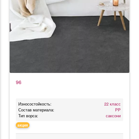
96
Износостойкость:
22 класс
Состав материала:
PP
Тип ворса:
саксони
акция