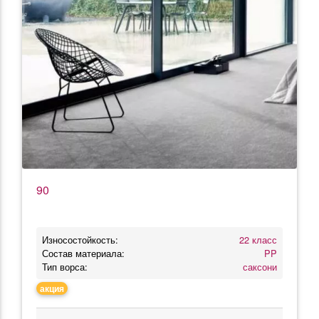
90
Износостойкость:
22 класс
Состав материала:
PP
Тип ворса:
саксони
акция