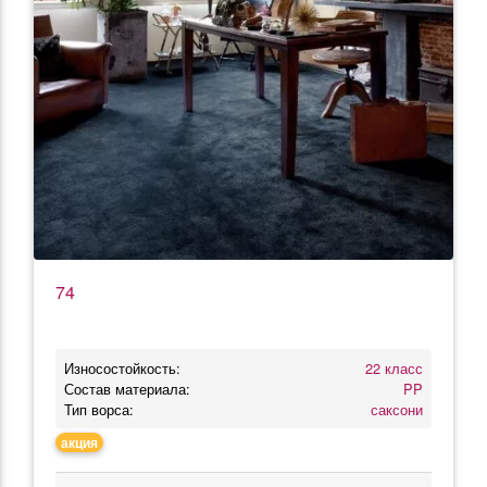
74
Износостойкость:
22 класс
Состав материала:
PP
Тип ворса:
саксони
акция