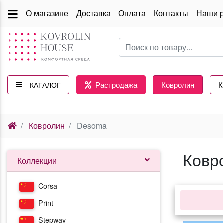
О магазине
Доставка
Оплата
Контакты
Наши 
Распродажа
Ковролин
К
КАТАЛОГ
(current)
Ковролин
Desoma
Ковр
Коллекции
Corsa
Print
Stepway