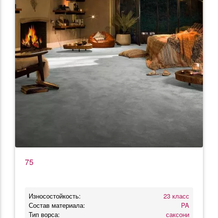
75
Износостойкость:
23 класс
Состав материала:
PA
Тип ворса:
саксони