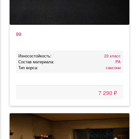
99
Износостойкость:
23 класс
Состав материала:
PA
Тип ворса:
саксони
7 290 ₽