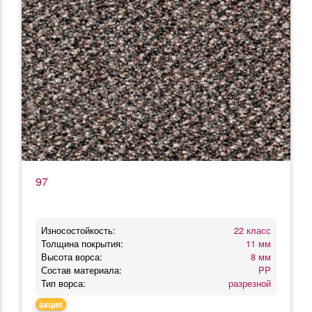
97
Износостойкость:
22 класс
Толщина покрытия:
11 мм
Высота ворса:
8 мм
Состав материала:
PP
Тип ворса:
разрезной
акция