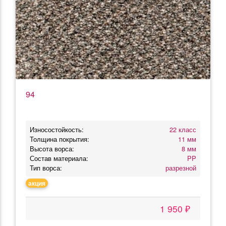
94
Износостойкость:
22 класс
Толщина покрытия:
11 мм
Высота ворса:
8 мм
Состав материала:
PP
Тип ворса:
разрезной
акция
1 950 ₽