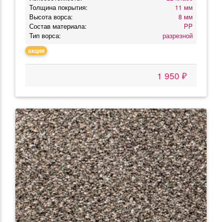
Толщина покрытия:
11 мм
Высота ворса:
8 мм
Состав материала:
PP
Тип ворса:
разрезной
акция
1 950 ₽