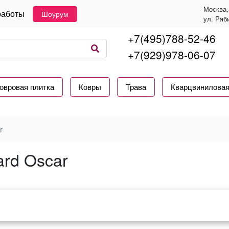
Москва,
работы
Шоурум
ул. Ряб
+7(495)788-52-46
+7(929)978-06-07
овровая плитка
Ковры
Трава
Кварцвиниловая
r
ard Oscar