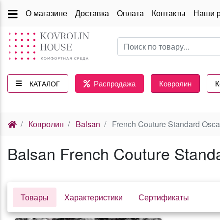
О магазине
Доставка
Оплата
Контакты
Наши 
Распродажа
Ковролин
К
КАТАЛОГ
(current)
Ковролин
Balsan
French Couture Standard Osca
Balsan French Couture Stand
Товары
Характеристики
Сертификаты