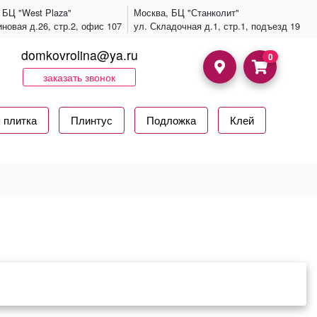
 БЦ "West Plaza"
Москва, БЦ "Станколит"
иновая д.26, стр.2, офис 107
ул. Складочная д.1, стр.1, подъезд 19
domkovrolina@ya.ru
0
заказать звонок
 плитка
Плинтус
Подложка
Клей