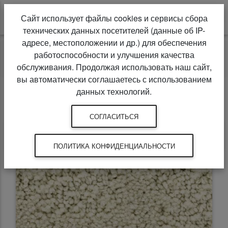
Сайт использует файлы cookies и сервисы сбора
технических данных посетителей (данные об IP-
адресе, местоположении и др.) для обеспечения
Ковролин
Balsan
работоспособности и улучшения качества
Grand Hotel Standard Louvre
обслуживания. Продолжая использовать наш сайт,
вы автоматически соглашаетесь с использованием
Balsan Grand Hotel Standard Louvre
данных технологий.
СОГЛАСИТЬСЯ
Товары
Характеристики
Сертификаты
ПОЛИТИКА КОНФИДЕНЦИАЛЬНОСТИ