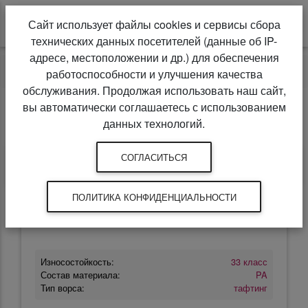
Сайт использует файлы cookies и сервисы сбора
технических данных посетителей (данные об IP-
адресе, местоположении и др.) для обеспечения
Ковролин
Condor
Split
работоспособности и улучшения качества
обслуживания. Продолжая использовать наш сайт,
Condor Split
вы автоматически соглашаетесь с использованием
данных технологий.
СОГЛАСИТЬСЯ
Товары
Характеристики
Сертификаты
ПОЛИТИКА КОНФИДЕНЦИАЛЬНОСТИ
20
Износостойкость:
33 класс
Состав материала:
PA
Тип ворса:
тафтинг