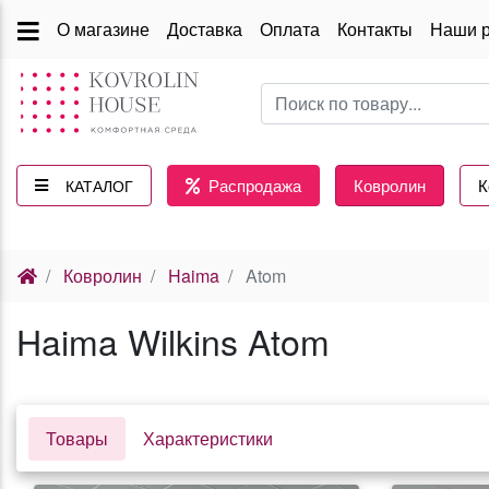
О магазине
Доставка
Оплата
Контакты
Наши 
Распродажа
Ковролин
К
КАТАЛОГ
(current)
Ковролин
Haima
Atom
Haima Wilkins Atom
Товары
Характеристики