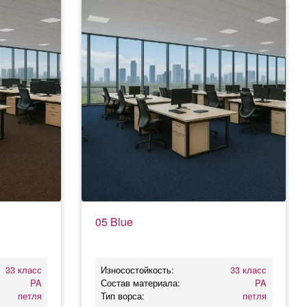
05 Blue
33 класс
Износостойкость:
33 класс
PA
Состав материала:
PA
петля
Тип ворса:
петля