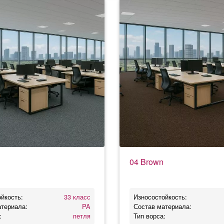
04 Brown
йкость:
33 класс
Износостойкость:
атериала:
PA
Состав материала:
:
петля
Тип ворса: