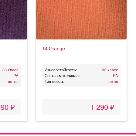
14 Orange
33 класс
Износостойкость:
33 класс
PA
Состав материала:
PA
петля
Тип ворса:
петля
290 ₽
1 290 ₽