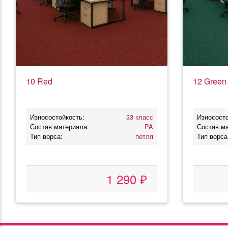
10 Red
12 Green
Износостойкость:
33 класс
Износосто
Состав материала:
PA
Состав м
Тип ворса:
петля
Тип ворса
1 290 ₽