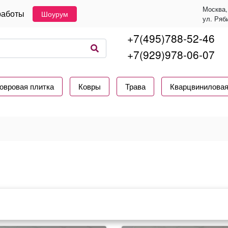
Москва,
работы
Шоурум
ул. Ряб
+7(495)788-52-46
+7(929)978-06-07
овровая плитка
Ковры
Трава
Кварцвиниловая