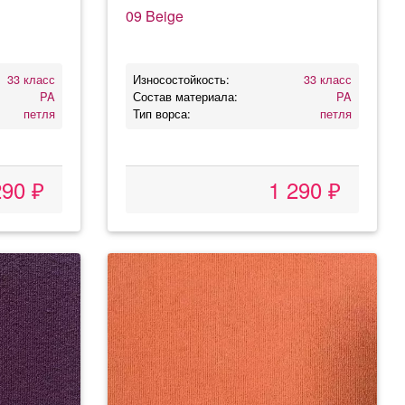
09 Beige
33 класс
Износостойкость:
33 класс
PA
Состав материала:
PA
петля
Тип ворса:
петля
290 ₽
1 290 ₽