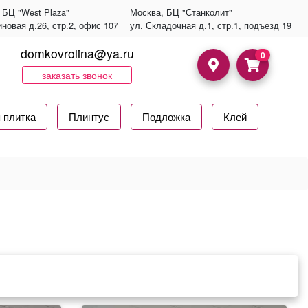
 БЦ "West Plaza"
Москва, БЦ "Станколит"
иновая д.26, стр.2, офис 107
ул. Складочная д.1, стр.1, подъезд 19
domkovrolina@ya.ru
0
заказать звонок
 плитка
Плинтус
Подложка
Клей