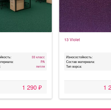
13 Violet
йкость:
33 класс
Износостойкость:
атериала:
PA
Состав материала:
:
петля
Тип ворса:
1 290 ₽
1 