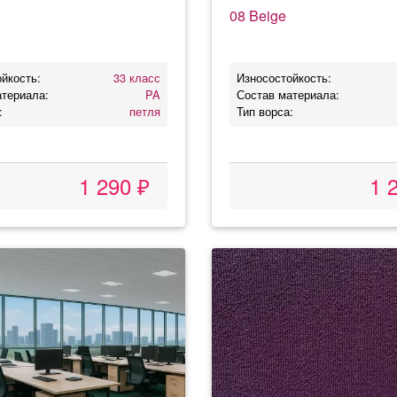
08 Beige
йкость:
33 класс
Износостойкость:
атериала:
PA
Состав материала:
:
петля
Тип ворса:
1 290 ₽
1 