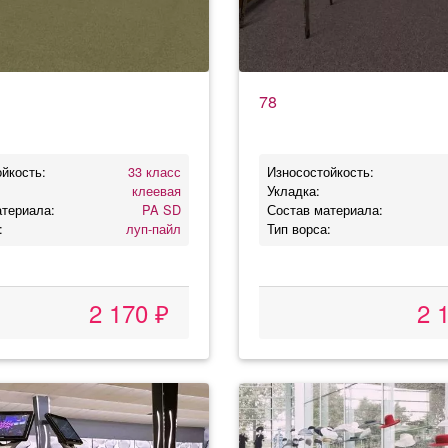
78
йкость:
33 класс
Износостойкость:
клеевая
Укладка:
атериала:
PA SD
Состав материала:
:
луп-пайл
Тип ворса:
2 170 ₽
2 