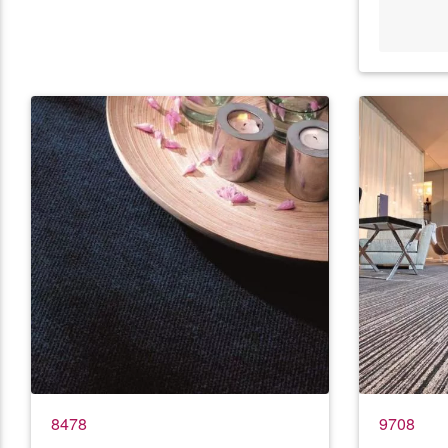
8478
9708