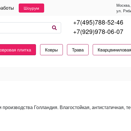
Москва,
работы
Шоурум
ул. Ряб
+7(495)788-52-46
+7(929)978-06-07
овровая плитка
Ковры
Трава
Кварцвиниловая
и производства Голландия. Влагостойкая, антистатичная, т