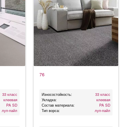
76
33 класс
Износостойкость:
33 класс
клеевая
Укладка:
клеевая
PA SD
Состав материала:
PA SD
луп-пайл
Тип ворса:
луп-пайл