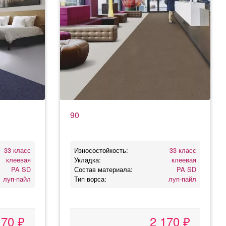
90
33 класс
Износостойкость:
33 класс
клеевая
Укладка:
клеевая
PA SD
Состав материала:
PA SD
луп-пайл
Тип ворса:
луп-пайл
170 ₽
2 170 ₽