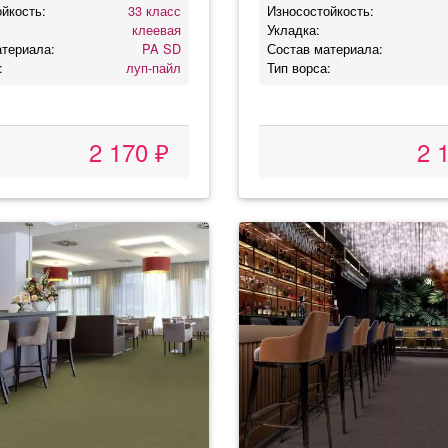
йкость:
33 класс
Износостойкость:
клеевая
Укладка:
атериала:
PA SD
Состав материала:
:
луп-пайл
Тип ворса:
2 170 ₽
2 