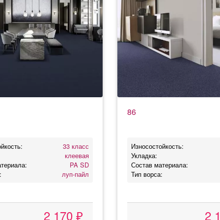
86
йкость:
33 класс
Износостойкость:
клеевая
Укладка:
атериала:
PA SD
Состав материала:
:
луп-пайл
Тип ворса:
2 170 ₽
2 