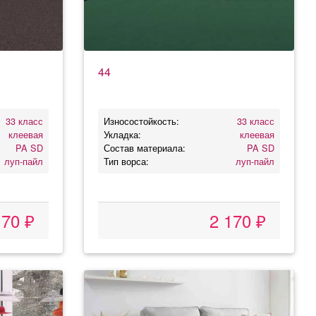
44
33 класс
Износостойкость:
33 класс
клеевая
Укладка:
клеевая
PA SD
Состав материала:
PA SD
луп-пайл
Тип ворса:
луп-пайл
170 ₽
2 170 ₽