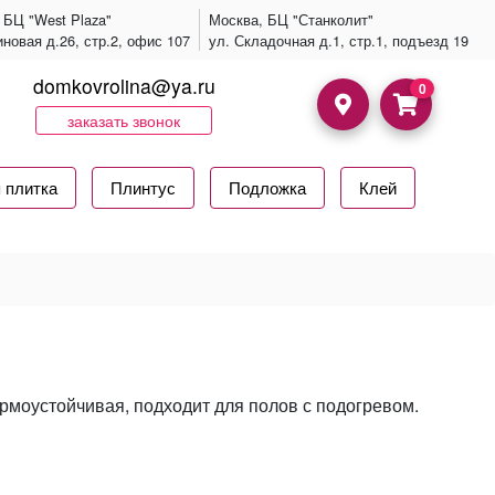
 БЦ "West Plaza"
Москва, БЦ "Станколит"
иновая д.26, стр.2, офис 107
ул. Складочная д.1, стр.1, подъезд 19
domkovrolina@ya.ru
0
заказать звонок
 плитка
Плинтус
Подложка
Клей
ермоустойчивая, подходит для полов с подогревом.