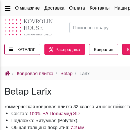
О магазине
Доставка
Оплата
Контакты
Наши 
Распродажа
Ковролин
К
КАТАЛОГ
(current)
Ковровая плитка
Betap
Larix
Betap Larix
коммерческая ковровая плитка 33 класса износостойкост
Состав:
100% PA Полиамид SD
Подложка: Битумная (Polyflex).
Общая толщина покрытия:
7.2 мм
.