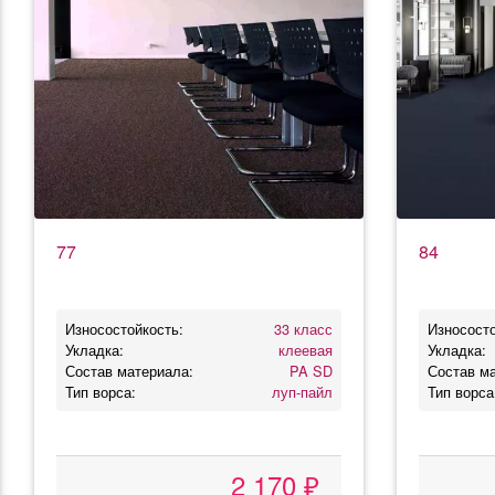
77
84
Износостойкость:
33 класс
Износосто
Укладка:
клеевая
Укладка:
Состав материала:
PA SD
Состав м
Тип ворса:
луп-пайл
Тип ворса
2 170 ₽