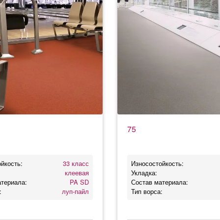
75
йкость:
33 класс
Износостойкость:
клеевая
Укладка:
атериала:
PA SD
Состав материала:
:
луп-пайл
Тип ворса: