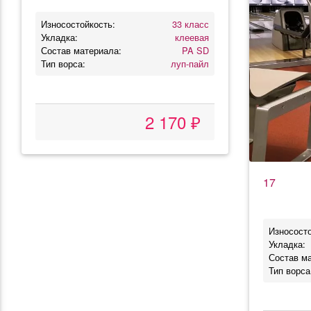
Износостойкость:
33 класс
Укладка:
клеевая
Состав материала:
PA SD
Тип ворса:
луп-пайл
2 170 ₽
17
Износосто
Укладка:
Состав м
Тип ворса