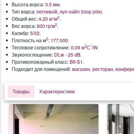
Высота ворса:
3.5 мм
.
Тип ворса:
петлевой, луп-пайл (loop pile)
.
2
Общий вес:
4.20 кг/м
.
2
Вес ворса:
600 гр/м
.
Калибр:
5/32
.
2
Плотность на м
:
177.000
.
2
°
Тепловое сопротивление:
0.09 м
С
/W
.
Звукопоглощение:
DLw - 25 dB
.
Противопожарный класс:
Bfl-S1
.
Подходит для помещений:
магазин, ресторан, конфер
Товары
Характеристики