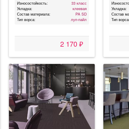
Износостойкость:
33 класс
Износосто
Укладка:
клеевая
Укладка:
Состав материала:
PA SD
Состав м
Тип ворса:
луп-пайл
Тип ворса
2 170 ₽