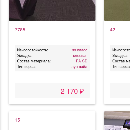
7785
42
Износостойкость:
33 класс
Износосто
Укладка:
клеевая
Укладка:
Состав материала:
PA SD
Состав м
Тип ворса:
луп-пайл
Тип ворса
2 170 ₽
15