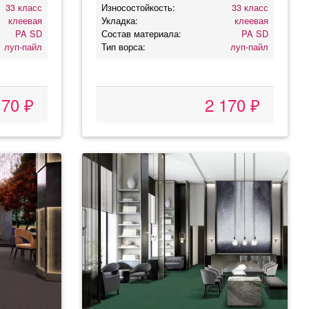
33 класс
Износостойкость:
33 класс
клеевая
Укладка:
клеевая
PA SD
Состав материала:
PA SD
луп-пайл
Тип ворса:
луп-пайл
170 ₽
2 170 ₽