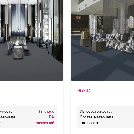
65344
йкость:
33 класс
Износостойкость:
атериала:
PA
Состав материала:
:
разрезной
Тип ворса: