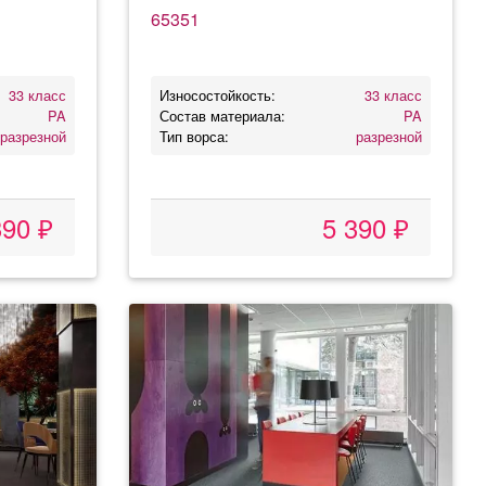
65351
33 класс
Износостойкость:
33 класс
PA
Состав материала:
PA
разрезной
Тип ворса:
разрезной
390 ₽
5 390 ₽