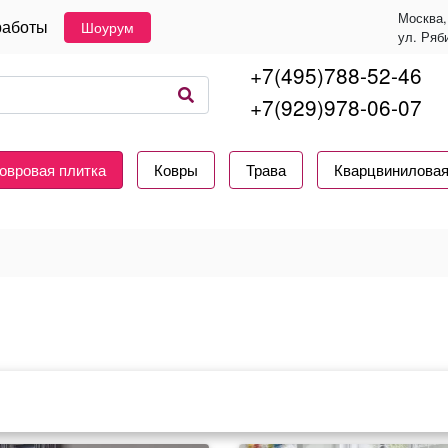
Москва,
работы
Шоурум
ул. Ряб
+7(495)788-52-46
+7(929)978-06-07
овровая плитка
Ковры
Трава
Кварцвиниловая