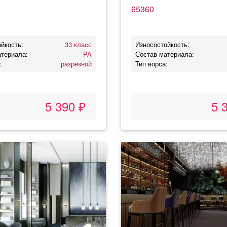
65360
йкость:
33 класс
Износостойкость:
атериала:
PA
Состав материала:
:
разрезной
Тип ворса:
5 390 ₽
5 