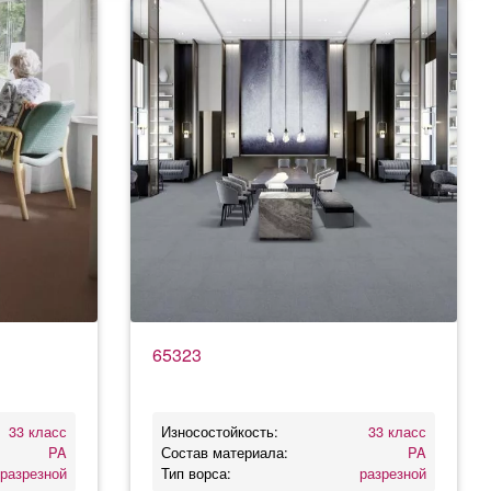
65323
33 класс
Износостойкость:
33 класс
PA
Состав материала:
PA
разрезной
Тип ворса:
разрезной