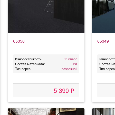
65350
65349
Износостойкость:
33 класс
Износосто
Состав материала:
PA
Состав м
Тип ворса:
разрезной
Тип ворса
5 390 ₽