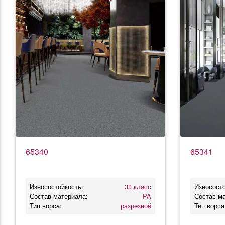
65340
65341
Износостойкость:
33 класс
Износосто
Состав материала:
PA
Состав м
Тип ворса:
разрезной
Тип ворса