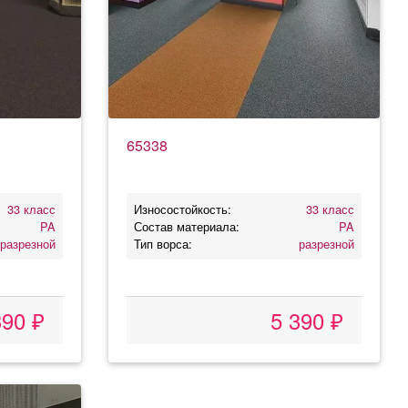
65338
33 класс
Износостойкость:
33 класс
PA
Состав материала:
PA
разрезной
Тип ворса:
разрезной
390 ₽
5 390 ₽