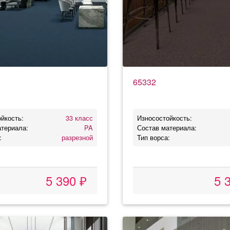
65332
йкость:
33 класс
Износостойкость:
атериала:
PA
Состав материала:
:
разрезной
Тип ворса:
5 390 ₽
5 