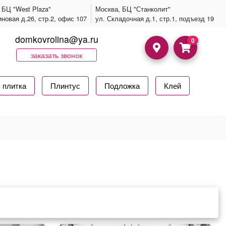
 БЦ "West Plaza"
Москва, БЦ "Станколит"
иновая д.26, стр.2, офис 107
ул. Складочная д.1, стр.1, подъезд 19
domkovrolina@ya.ru
0
заказать звонок
 плитка
Плинтус
Подложка
Клей