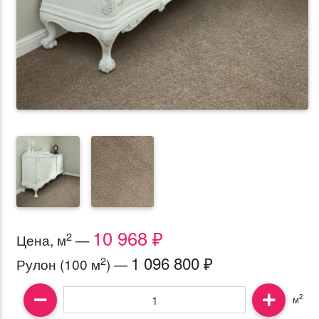
10 968 ₽
2
Цена, м
—
1 096 800 ₽
2
Рулон (100 м
) —
2
м