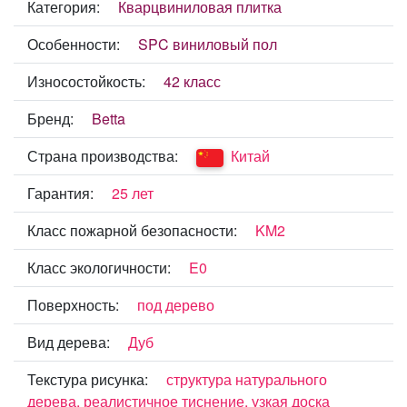
Категория:
Кварцвиниловая плитка
Особенности:
SPC виниловый пол
Износостойкость:
42 класс
Бренд:
Betta
Страна производства:
Китай
Гарантия:
25 лет
Класс пожарной безопасности:
KM2
Класс экологичности:
E0
Поверхность:
под дерево
Вид дерева:
Дуб
Текстура рисунка:
структура натурального
дерева, реалистичное тиснение, узкая доска