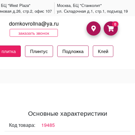
 БЦ "West Plaza"
Москва, БЦ "Станколит"
иновая д.26, стр.2, офис 107
ул. Складочная д.1, стр.1, подъезд 19
domkovrolina@ya.ru
0
заказать звонок
 плитка
Плинтус
Подложка
Клей
Основные характеристики
Код товара:
19485