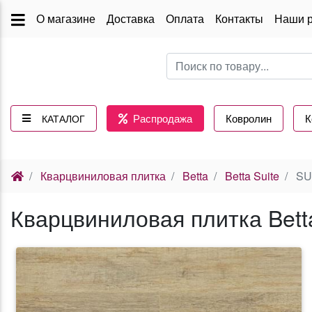
О магазине
Доставка
Оплата
Контакты
Наши 
Распродажа
Ковролин
К
КАТАЛОГ
(current)
Кварцвиниловая плитка
Betta
Betta Suite
SU1
Кварцвиниловая плитка Bett