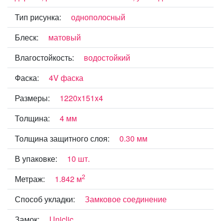
Тип рисунка:
однополосный
Блеск:
матовый
Влагостойкость:
водостойкий
Фаска:
4V фаска
Размеры:
1220x151x4
Толщина:
4 мм
Толщина защитного слоя:
0.30 мм
В упаковке:
10 шт.
2
Метраж:
1.842 м
Способ укладки:
Замковое соединение
Замок:
Uniclic