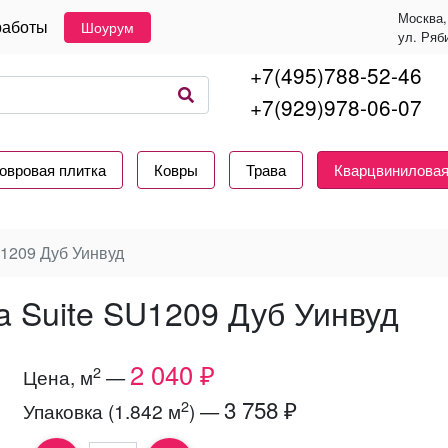
Москва,
работы
Шоурум
ул. Ряб
+7(495)788-52-46
+7(929)978-06-07
овровая плитка
Ковры
Трава
Кварцвиниловая
209 Дуб Уинвуд
a Suite SU1209 Дуб Уинвуд
2 040 ₽
2
Цена, м
—
3 758 ₽
2
Упаковка (1.842 м
) —