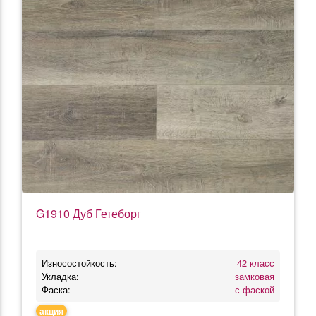
G1910 Дуб Гетеборг
Износостойкость:
42 класс
Укладка:
замковая
Фаска:
с фаской
акция