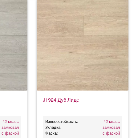
J1924 Дуб Лидс
42 класс
Износостойкость:
42 класс
замковая
Укладка:
замковая
с фаской
Фаска:
с фаской