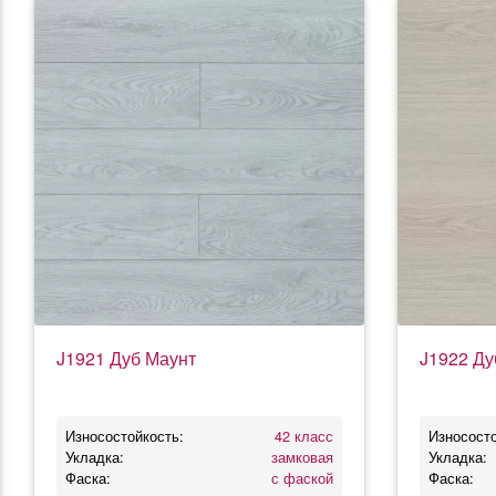
J1921 Дуб Маунт
J1922 Ду
Износостойкость:
42 класс
Износосто
Укладка:
замковая
Укладка:
Фаска:
с фаской
Фаска: