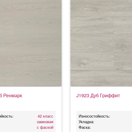
б Ренмарк
J1923 Дуб Гриффит
йкость:
42 класс
Износостойкость:
замковая
Укладка:
с фаской
Фаска: