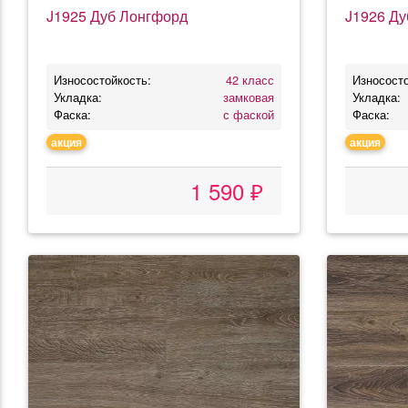
J1925 Дуб Лонгфорд
J1926 Ду
Износостойкость:
42 класс
Износосто
Укладка:
замковая
Укладка:
Фаска:
с фаской
Фаска:
акция
акция
1 590 ₽