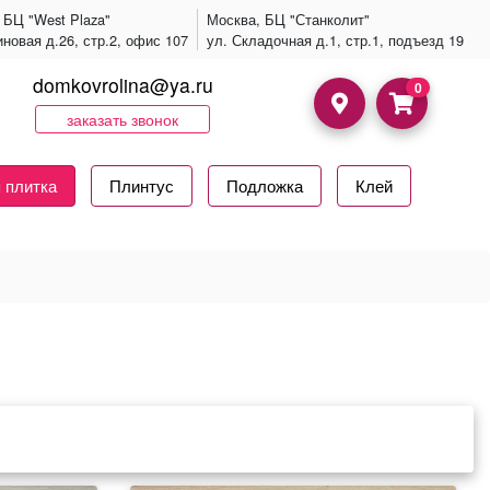
 БЦ "West Plaza"
Москва, БЦ "Станколит"
иновая д.26, стр.2, офис 107
ул. Складочная д.1, стр.1, подъезд 19
domkovrolina@ya.ru
0
заказать звонок
 плитка
Плинтус
Подложка
Клей