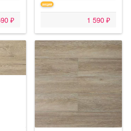
акция
590 ₽
1 590 ₽