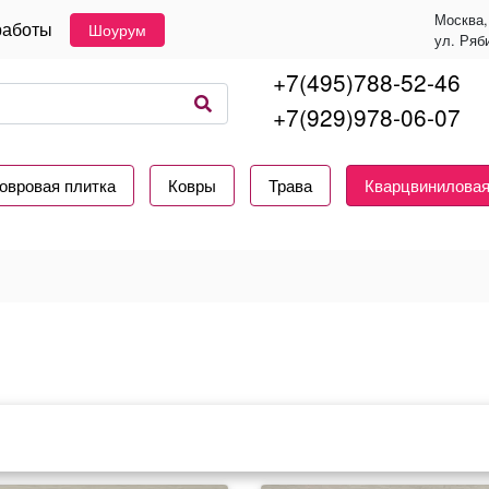
Москва,
работы
Шоурум
ул. Ряб
+7(495)788-52-46
+7(929)978-06-07
овровая плитка
Ковры
Трава
Кварцвиниловая