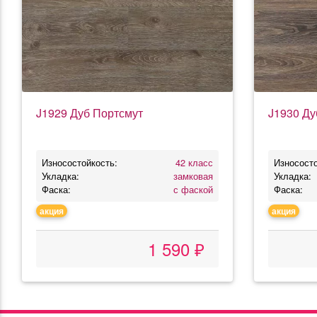
J1929 Дуб Портсмут
J1930 Ду
Износостойкость:
42 класс
Износосто
Укладка:
замковая
Укладка:
Фаска:
с фаской
Фаска:
акция
акция
1 590 ₽