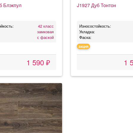
б Блэкпул
J1927 Дуб Тонтон
йкость:
42 класс
Износостойкость:
замковая
Укладка:
с фаской
Фаска:
акция
1 590 ₽
1 