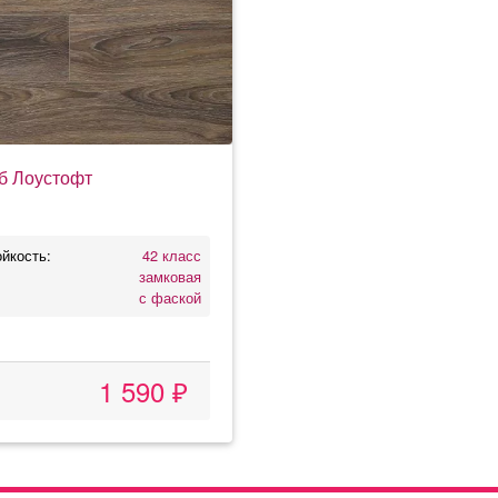
б Лоустофт
йкость:
42 класс
замковая
с фаской
1 590 ₽