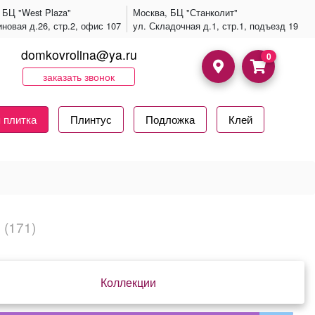
 БЦ "West Plaza"
Москва, БЦ "Станколит"
иновая д.26, стр.2, офис 107
ул. Складочная д.1, стр.1, подъезд 19
domkovrolina@ya.ru
0
заказать звонок
 плитка
Плинтус
Подложка
Клей
(171)
Коллекции