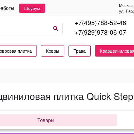
Москва,
работы
Шоурум
ул. Ряб
+7(495)788-52-46
+7(929)978-06-07
овровая плитка
Ковры
Трава
Кварцвиниловая
цвиниловая плитка Quick Step
Товары