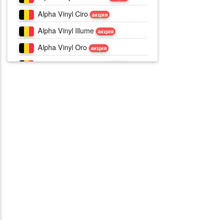
Alpha Vinyl Ciro
акция
Alpha Vinyl Illume
акция
Alpha Vinyl Oro
акция
Alpha Vinyl Oro Base
акция
Ambient Glue Plus
акция
Balance Click
акция
Balance Click Plus
акция
Pulse Glue Plus
акция
SPC Atmosphere
акция
SPC Canyon
акция
SPC Volcano
акция
Vinyl Flex Blush
Vinyl Flex Fuse